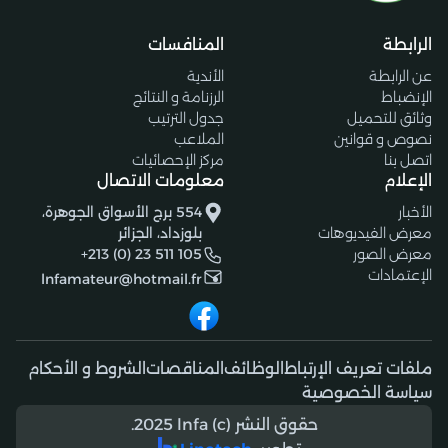
الرابطة
المنافسات
عن الرابطة
الأندية
الإنضباط
الرزنامة و النتائج
وثائق للتحميل
جدول الترتيب
نصوص و قوانين
الملاعب
اتصل بنا
مركز الإحصائيات
الإعلام
معلومات الاتصال
الأخبار
554 برج الأسواق الجوهرة،
معرض الفيديوهات
بلوزداد، الجزائر
معرض الصور
+213 (0) 23 511 105
الإعتمادات
lnfamateur@hotmail.fr
ملفات تعريف الإرتباط
الوظائف
المناقصات
الشروط و الأحكام
سياسة الخصوصية
حقوق النشر (c) 2025 lnfa.