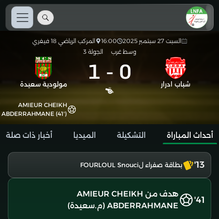
السبت 27 سبتمبر 2025
16:00
المركب الرياضي 18 فيفري
وسط غرب
الجولة 3
1
-
0
شباب ادرار
مولودية سعيدة
AMIEUR CHEIKH
ABDERRAHMANE (41')
أحداث المباراة
التشكيلة
الميديا
أخبار ذات صلة
13'
بطاقة صفراء لFOURLOUL Snouci
هدف من AMIEUR CHEIKH
41'
ABDERRAHMANE (م.سعيدة)