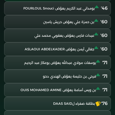
46'
بومداني عبد الكريم يعوّض FOURLOUL Snouci
60'
بن حمزة علي يعوّض حريش ياسين
60'
عيدات فارس يعوّض يعقوبي محمد علي
60'
جفالي أيمن يعوّض ASLAOUI ABDELKADER
71'
يوسفات مولاي عبدالله يعوّض بوعكاز عبد الرحيم
71'
فرحي بن حليمة يعوّض الهندي دحو
71'
بن ويس أسامة يعوّض OUIS MOHAMED AMINE
76'
بطاقة صفراء لDAAS SAID