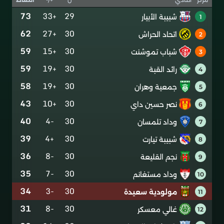
73
+33
29
شبيبة الأبيار
1
62
+27
30
اتحاد الحراش
2
59
+15
30
شباب تموشنت
3
59
+19
30
رائد القبة
4
58
+19
30
جمعية وهران
5
43
+10
30
نصر حسين داي
6
40
-4
30
وداد تلمسان
7
39
+4
30
شبيبة تيارت
8
36
-8
30
نجم القليعة
9
35
-7
30
وداد مستغانم
10
34
-3
30
مولودية سعيدة
11
31
-8
30
غالي معسكر
12