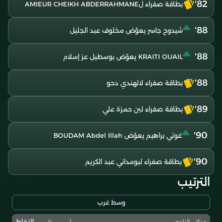
82'
بطاقة صفراء لAMIEUR CHEIKH ABDERRAHMANE
88'
شيدوح جاسر يعوّض مخلوف عبد الجليل
88'
KRAITI OUAIL يعوّض بوسطيل عز إسلام
88'
بطاقة صفراء لالهندي دحو
89'
بطاقة صفراء لبن حمزة علي
90'
غوتي براهيم يعوّض BOUDAM Abdel Illah
90'
بطاقة صفراء لبومداني عبد الكريم
الترتيب
وسط غرب
ل
+/-
النقاط
مركز
النادي