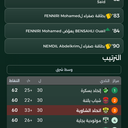
Said
83'
بطاقة صفراء لFENNIRI Mohamed
84'
BENSAHLI Ouail يعوّض FENNIRI Mohamed
90'
بطاقة صفراء لNEMDIL Abdelkrim
الترتيب
وسط شرق
ل
+/-
النقاط
مركز
النادي
62
+25
30
إتحاد بسكرة
1
60
+22
30
شباب باتنة
2
60
+33
30
اتحاد الشاوية
3
60
+26
30
مولودية بجاية
4