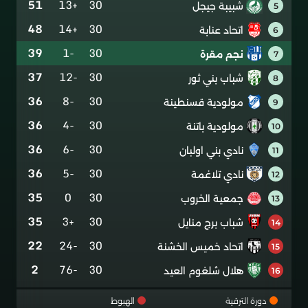
51
+13
30
شبيبة جيجل
5
48
+14
30
اتحاد عنابة
6
39
-1
30
نجم مقرة
7
37
-12
30
شباب بني ثور
8
36
-8
30
مولودية قسنطينة
9
36
-4
30
مولودية باتنة
10
36
-6
30
نادي بني اولبان
11
36
-5
30
نادي تلاغمة
12
35
0
30
جمعية الخروب
13
35
+3
30
شباب برج منايل
14
22
-24
30
اتحاد خميس الخشنة
15
2
-76
30
هلال شلغوم العيد
16
دورة الترقية
الهبوط