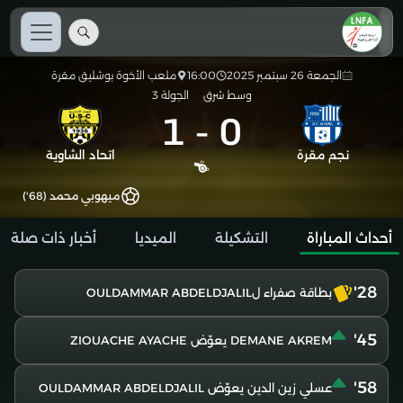
الجمعة 26 سبتمبر 2025
16:00
ملعب الأخوة بوشليق مقرة
وسط شرق
الجولة 3
1
-
0
نجم مقرة
اتحاد الشاوية
ميهوبي محمد (68')
أحداث المباراة
التشكيلة
الميديا
أخبار ذات صلة
28'
بطاقة صفراء لOULDAMMAR ABDELDJALIL
45'
DEMANE AKREM يعوّض ZIOUACHE AYACHE
58'
عسلي زين الدين يعوّض OULDAMMAR ABDELDJALIL