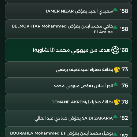
58'
سعيدي العيد يعوّض TAMER NIZAR
حاجي محمد أيمن يعوّض BELMOKHTAR Mohammed
58'
El Amine
68'
هدف من ميهوبي محمد (ا.الشاوية)
73'
بطاقة صفراء لعبدلصيف برهمي
76'
تاجر أرسلان يعوّض ميهوبي محمد
78'
بطاقة صفراء لDEMANE AKREM
82'
SAIDI ZAKARIA يعوّض حمادي عبد العالي
بوحيل محمد أيمن يعوّض BOURAHLA Mohammed Es
82'