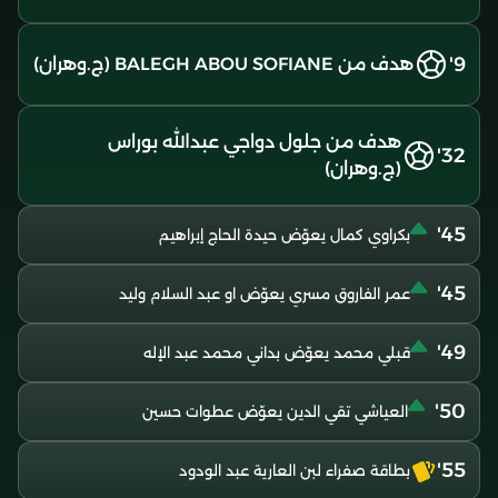
9'
هدف من BALEGH ABOU SOFIANE (ج.وهران)
هدف من جلول دواجي عبدالله بوراس
32'
(ج.وهران)
45'
بكراوي كمال يعوّض حيدة الحاج إبراهيم
45'
عمر الفاروق مسري يعوّض او عبد السلام وليد
49'
قبلي محمد يعوّض بداني محمد عبد الإله
50'
العياشي تقي الدين يعوّض عطوات حسين
55'
بطاقة صفراء لبن العارية عبد الودود