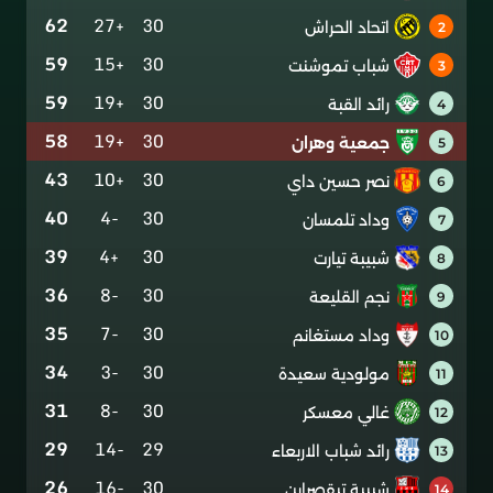
62
+27
30
اتحاد الحراش
2
59
+15
30
شباب تموشنت
3
59
+19
30
رائد القبة
4
58
+19
30
جمعية وهران
5
43
+10
30
نصر حسين داي
6
40
-4
30
وداد تلمسان
7
39
+4
30
شبيبة تيارت
8
36
-8
30
نجم القليعة
9
35
-7
30
وداد مستغانم
10
34
-3
30
مولودية سعيدة
11
31
-8
30
غالي معسكر
12
29
-14
29
رائد شباب الاربعاء
13
26
-16
30
شبيبة تيقصراين
14