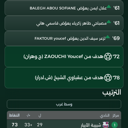
61'
علال ايمن يعوّض BALEGH ABOU SOFIANE
61'
مصباحي طاهر زكرياء يعوّض قاسمي هاني
69'
لزعر سيف الدين يعوّض FAKTOUR youcef
72'
هدف من ZAOUCHI Youcef (ج.وهران)
78'
هدف من عقباوي الشيخ (ش.ادرار)
الترتيب
وسط غرب
ل
+/-
النقاط
مركز
النادي
73
+33
29
شبيبة الأبيار
1