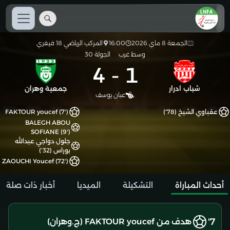
الجمعة 8 ماي 2026
16:00
المركب الرياضي 18 فيفري
وسط غرب
الجولة 30
4
-
1
شباب ادرار
جمعية وهران
عبان يوسف
عقباوي الشيخ (78')
FAKTOUR youcef (7')
BALEGH ABOU
SOFIANE (9')
جلول دواجي عبدالله
بوراس (32')
ZAOUCHI Youcef (72')
أحداث المباراة
التشكيلة
الميديا
أخبار ذات صلة
7'
هدف من FAKTOUR youcef (ج.وهران)