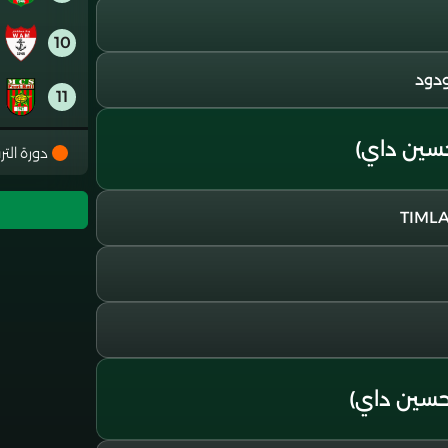
10
ودود
11
ين داي)
12
دورة التر
13
14
15
16
سين داي)