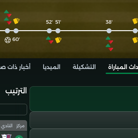
'52
'51
'38
'60
اث المباراة
التشكيلة
الميديا
أخبار ذات ص
الترتيب
مركز
النادي