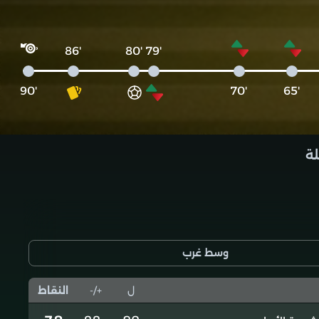
'86
'80
'79
'90
'70
'65
لة
وسط غرب
ل
+/-
النقاط