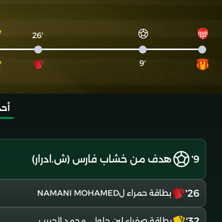
'26
'9
أحد
9'
هدف من خشاب فارس (ش.ادرار)
26'
بطاقة حمراء لNAMANI MOHAMED
32'
بطاقة صفراء لبن جلولي محمد الحبيب