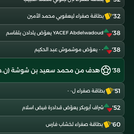
32'
بطاقة صفراء ليعقوبي محمد الأمين
38'
YACEF Abdelwadoud يعوّض يادادن بلقاسم
38'
- - يعوّض موشموش عبد الحكيم
38'
هدف من محمد سعيد بن شوشة (ن.ح
51'
بطاقة صفراء ل- -
52'
شراف أبوبكر يعوّض قدادرة فيض اسلام
60'
بطاقة صفراء لخشاب فارس