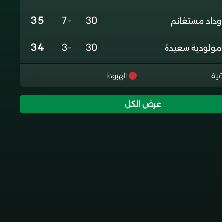
35
-7
30
وداد مستغانم
34
-3
30
مولودية سعيدة
31
-8
30
غالي معسكر
قية
الهبوط
29
-14
29
رائد شباب الاربعاء
عرض الكل
26
-16
30
شبيبة تيقصراين
20
-38
30
شباب ادرار
17
-29
30
اتحاد بشار جديد