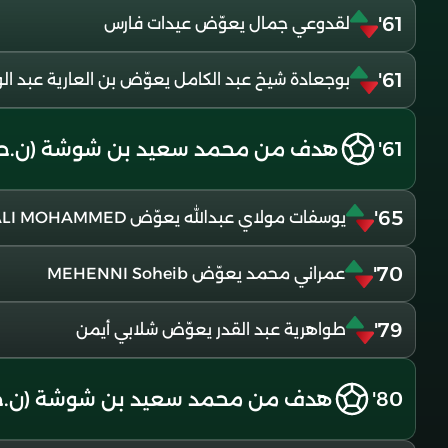
61'
لقدوعي جمال يعوّض عيدات فارس
61'
بوجعادة شيخ عبد الكامل يعوّض بن العارية عبد ال
61'
هدف من محمد سعيد بن شوشة (ن.حس
65'
يوسفات مولاي عبدالله يعوّض TIMLALI MOHAMMED
70'
عمراني محمد يعوّض MEHENNI Soheib
79'
طواهرية عبد القدر يعوّض شلابي أيمن
80'
هدف من محمد سعيد بن شوشة (ن.ح