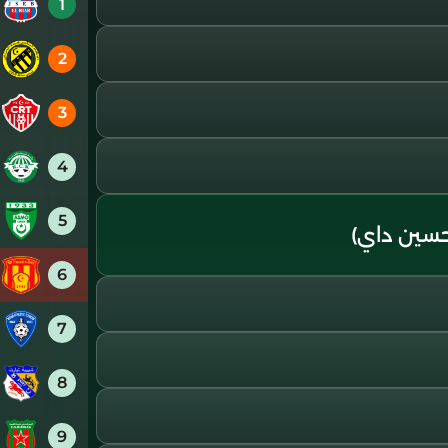
1
2
3
4
5
سين داي)
6
7
8
9