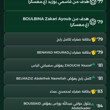
77'
هدف من قاسمي بوزيد (غ.معسكر)
هدف من BOULBINA Zakari Ayoub
79'
(غ.معسكر)
79'
بطاقة صفراء لكامل رابح
79'
بطاقة صفراء لBENAYAD MOURAD
81'
ZAOUCHI Youcef يعوّض مصباحي الياس
81'
كامل رابح يعوّض BELMAZIZ Abdelhek Nasrellah
83'
بطاقة صفراء لمحمدي عماد
جلول دواجي عبدالله بوراس يعوّض BOUSSAID
84'
Abdelkader