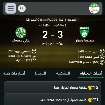
الجمعة 3 أفريل 2026
15:00
أحمد زبانة
وسط غرب
الجولة 25
2
-
3
جمعية وهران
غالي معسكر
معنصري زهير
قبلي محمد (40')
قاسمي بوزيد (77')
BOULBINA Zakari
قبلي محمد (48')
Ayoub (79')
FAKTOUR youcef (90')
أحداث المباراة
التشكيلة
الميديا
أخبار ذات صلة
15'
بطاقة صفراء لمزيان رضا
31'
بطاقة صفراء لGUENINA Yassine