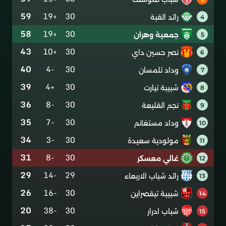
59
+19
30
رائد القبة
4
58
+19
30
جمعية وهران
5
43
+10
30
نصر حسين داي
6
40
-4
30
وداد تلمسان
7
39
+4
30
شبيبة تيارت
8
36
-8
30
نجم القليعة
9
35
-7
30
وداد مستغانم
10
34
-3
30
مولودية سعيدة
11
31
-8
30
غالي معسكر
12
29
-14
29
رائد شباب الاربعاء
13
26
-16
30
شبيبة تيقصراين
14
20
-38
30
شباب ادرار
15