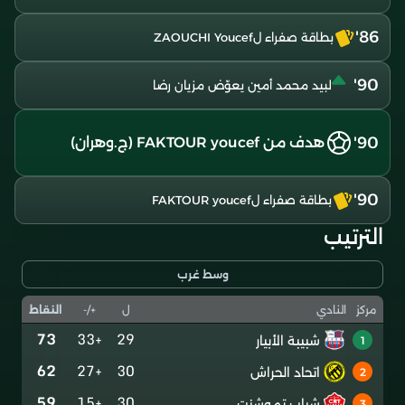
86'
بطاقة صفراء لZAOUCHI Youcef
90'
لبيد محمد أمين يعوّض مزيان رضا
90'
هدف من FAKTOUR youcef (ج.وهران)
90'
بطاقة صفراء لFAKTOUR youcef
الترتيب
وسط غرب
ل
+/-
النقاط
مركز
النادي
73
+33
29
شبيبة الأبيار
1
62
+27
30
اتحاد الحراش
2
59
+15
30
شباب تموشنت
3