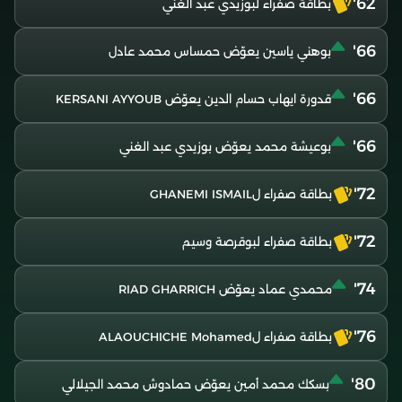
62'
بطاقة صفراء لبوزيدي عبد الغني
66'
بوهني ياسين يعوّض حمساس محمد عادل
66'
قدورة ايهاب حسام الدين يعوّض KERSANI AYYOUB
66'
بوعيشة محمد يعوّض بوزيدي عبد الغني
72'
بطاقة صفراء لGHANEMI ISMAIL
72'
بطاقة صفراء لبوقرصة وسيم
74'
محمدي عماد يعوّض RIAD GHARRICH
76'
بطاقة صفراء لALAOUCHICHE Mohamed
80'
بسكك محمد أمين يعوّض حمادوش محمد الجيلالي