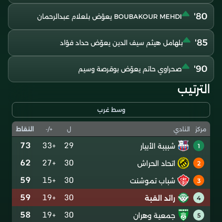
80'
BOUBAKOUR MEHDI يعوّض بلعلام عبدالرحمان
85'
بلهامل هيثم سيف الدين يعوّض حداد فؤاد
90'
صحراوي حاتم يعوّض بوقرصة وسيم
الترتيب
وسط غرب
ل
+/-
النقاط
مركز
النادي
73
+33
29
شبيبة الأبيار
1
62
+27
30
اتحاد الحراش
2
59
+15
30
شباب تموشنت
3
59
+19
30
رائد القبة
4
58
+19
30
جمعية وهران
5