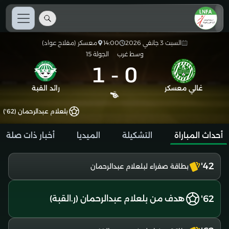
السبت 3 جانفي 2026
14:00
معسكر (مفلاح عواد)
وسط غرب
الجولة 15
1
-
0
غالي معسكر
رائد القبة
بلعلام عبدالرحمان (62')
أحداث المباراة
التشكيلة
الميديا
أخبار ذات صلة
42'
بطاقة صفراء لبلعلام عبدالرحمان
62'
هدف من بلعلام عبدالرحمان (ر.القبة)