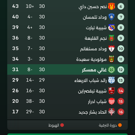
43
+10
30
نصر حسين داي
6
40
-4
30
وداد تلمسان
7
39
+4
30
شبيبة تيارت
8
36
-8
30
نجم القليعة
9
35
-7
30
وداد مستغانم
10
34
-3
30
مولودية سعيدة
11
31
-8
30
غالي معسكر
12
29
-14
29
رائد شباب الاربعاء
13
26
-16
30
شبيبة تيقصراين
14
20
-38
30
شباب ادرار
15
17
-29
30
اتحاد بشار جديد
16
دورة الترقية
الهبوط