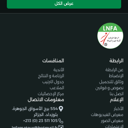
عرض الكل
الرابطة
المنافسات
عن الرابطة
الأندية
الإنضباط
الرزنامة و النتائج
وثائق للتحميل
جدول الترتيب
نصوص و قوانين
الملاعب
اتصل بنا
مركز الإحصائيات
الإعلام
معلومات الاتصال
الأخبار
554 برج الأسواق الجوهرة،
معرض الفيديوهات
بلوزداد، الجزائر
معرض الصور
+213 (0) 23 511 105
الإعتمادات
lnfamateur@hotmail.fr