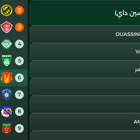
2
ين داي)
3
4
5
6
7
8
9