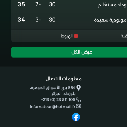
35
-7
30
وداد مستغانم
34
-3
30
مولودية سعيدة
31
-8
30
غالي معسكر
قية
الهبوط
29
-14
29
رائد شباب الاربعاء
عرض الكل
26
-16
30
شبيبة تيقصراين
20
-38
30
معلومات الاتصال
شباب ادرار
554 برج الأسواق الجوهرة،
بلوزداد، الجزائر
17
-29
30
اتحاد بشار جديد
+213 (0) 23 511 105
lnfamateur@hotmail.fr