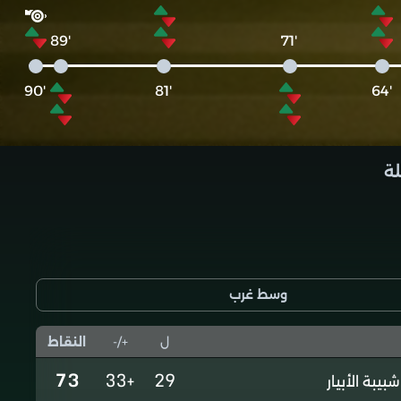
'89
'71
'90
'81
'64
لة
وسط غرب
ل
+/-
النقاط
73
+33
29
شبيبة الأبيار