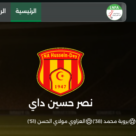
الرئيسية
الر
نصر حسين داي
بروبة محمد (38')
العزاوي مولاي الحسن (51')