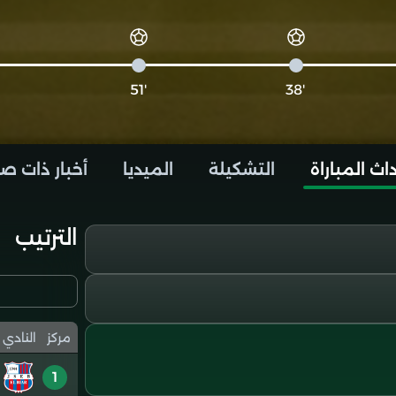
'51
'38
اث المباراة
التشكيلة
الميديا
أخبار ذات ص
الترتيب
مركز
النادي
1