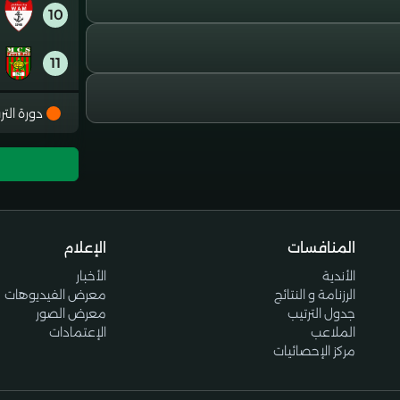
10
11
12
دورة التر
13
14
المنافسات
الإعلام
15
الأندية
الأخبار
الرزنامة و النتائج
معرض الفيديوهات
16
جدول الترتيب
معرض الصور
الملاعب
الإعتمادات
مركز الإحصائيات