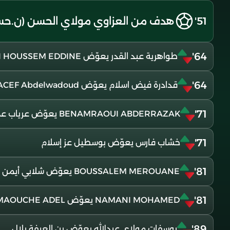
51'
هدف من العزاوي مولاي الحسن (ن.حس
64'
طواهرية عبد القدر يعوّض OUASSINI HOUSSEM EDDINE
64'
قدادرة فيض اسلام يعوّض YACEF Abdelwadoud
71'
BENAMRAOUI ABDERRAZAK يعوّض عرياب عمر
71'
خشاب فارس يعوّض بوسطيل عز إسلام
81'
BOUSSALEM MEROUANE يعوّض شلابي أيمن
81'
NAMANI MOHAMED يعوّض AMAOUCHE ADEL
89'
يوسفات مولاي عبدالله يعوّض بن العيفة بلال