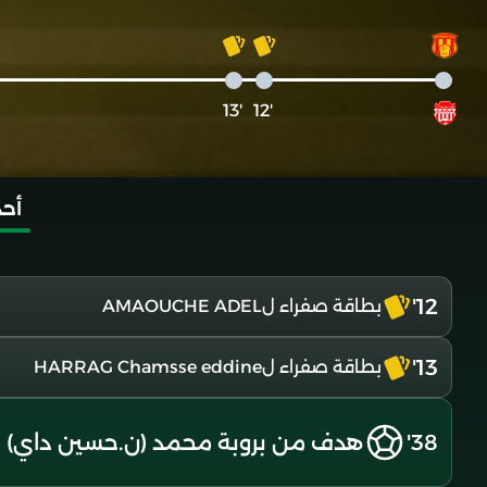
'13
'12
أحد
12'
بطاقة صفراء لAMAOUCHE ADEL
13'
بطاقة صفراء لHARRAG Chamsse eddine
38'
هدف من بروبة محمد (ن.حسين داي)