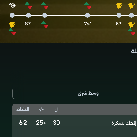
'87
'74
'67
لة
وسط شرق
ل
+/-
النقاط
62
+25
30
إتحاد بسكرة