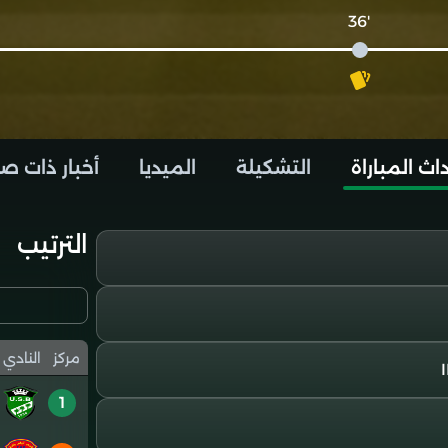
'36
اث المباراة
التشكيلة
الميديا
أخبار ذات ص
الترتيب
مركز
النادي
1