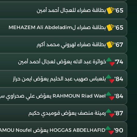
65'
بطاقة صفراء للعجال أحمد أمين
65'
بطاقة صفراء لMEHAZEM Ali Abdeladim
67'
بطاقة صفراء لهروني محمد أكرم
74'
خواثرة عبد الاله يعوّض لعجال أحمد أمين
84'
بلعباس صهيب عبد الحليم يعوّض ايمن حراز
84'
RAHMOUN Riad Wael يعوّض علي صحراوي سيف الدين
87'
رميتة منصف يعوّض قوميدي حكيم
90'
HOGGAS ABDELHAFID يعوّض OULD HAMOU Noufel