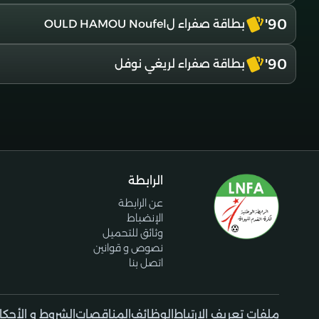
90'
بطاقة صفراء لOULD HAMOU Noufel
90'
بطاقة صفراء لريغي نوفل
الرابطة
عن الرابطة
الإنضباط
وثائق للتحميل
نصوص و قوانين
اتصل بنا
ملفات تعريف الإرتباط
الوظائف
المناقصات
الشروط و الأحكا