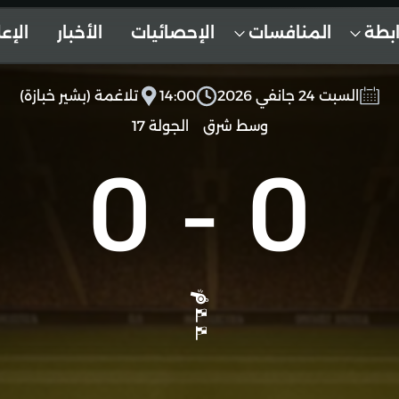
ابطة
المنافسات
الإحصائيات
الأخبار
الإع
السبت 24 جانفي 2026
14:00
تلاغمة (بشير خبازة)
وسط شرق
الجولة 17
0
-
0