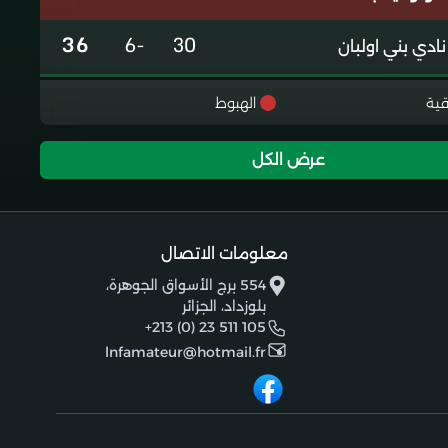
36
-6
30
نادي بني اولبان
36
-5
30
نادي تلاغمة
قية
الهبوط
35
0
30
جمعية الخروب
عرض الكل
35
+3
30
شباب برج منايل
22
-24
30
معلومات الاتصال
اتحاد خميس الخشنة
554 برج الأسواق الجوهرة،
بلوزداد، الجزائر
2
-76
30
هلال شلغوم العيد
+213 (0) 23 511 105
lnfamateur@hotmail.fr