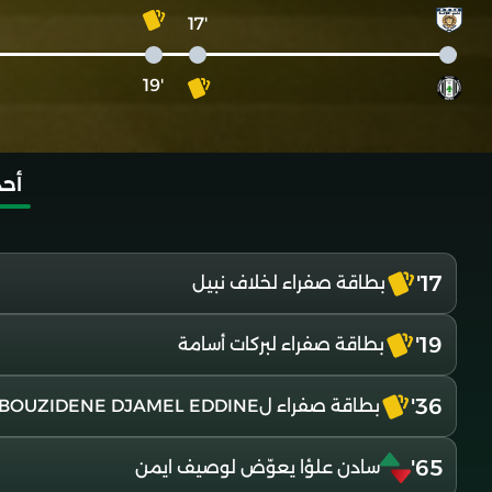
'17
'19
أحد
17'
بطاقة صفراء لخلاف نبيل
19'
بطاقة صفراء لبركات أسامة
36'
بطاقة صفراء لIBOUZIDENE DJAMEL EDDINE
65'
سادن علؤا يعوّض لوصيف ايمن