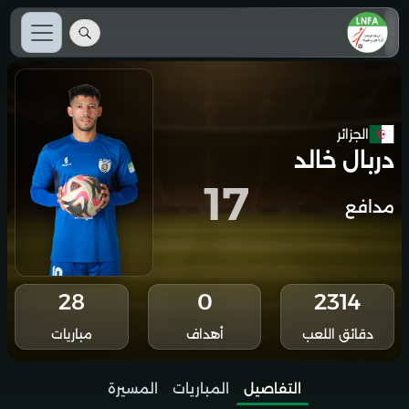
الجزائر
دربال خالد
17
مدافع
28
0
2314
دقائق اللعب
أهداف
مباريات
التفاصيل
المباريات
المسيرة