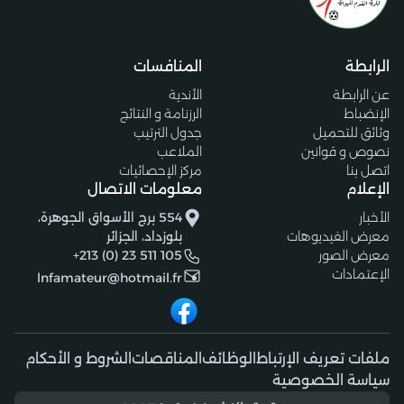
الرابطة
المنافسات
عن الرابطة
الأندية
الإنضباط
الرزنامة و النتائج
وثائق للتحميل
جدول الترتيب
نصوص و قوانين
الملاعب
اتصل بنا
مركز الإحصائيات
الإعلام
معلومات الاتصال
الأخبار
554 برج الأسواق الجوهرة،
معرض الفيديوهات
بلوزداد، الجزائر
معرض الصور
+213 (0) 23 511 105
الإعتمادات
lnfamateur@hotmail.fr
ملفات تعريف الإرتباط
الوظائف
المناقصات
الشروط و الأحكام
سياسة الخصوصية