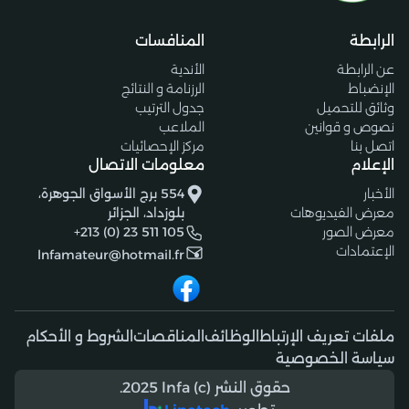
الرابطة
المنافسات
عن الرابطة
الأندية
الإنضباط
الرزنامة و النتائج
وثائق للتحميل
جدول الترتيب
نصوص و قوانين
الملاعب
اتصل بنا
مركز الإحصائيات
الإعلام
معلومات الاتصال
الأخبار
554 برج الأسواق الجوهرة،
معرض الفيديوهات
بلوزداد، الجزائر
معرض الصور
+213 (0) 23 511 105
الإعتمادات
lnfamateur@hotmail.fr
ملفات تعريف الإرتباط
الوظائف
المناقصات
الشروط و الأحكام
سياسة الخصوصية
حقوق النشر (c) 2025 lnfa.