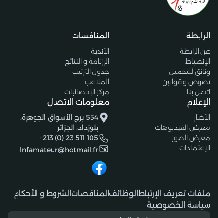
الرابطة
المنافسات
عن الرابطة
الأندية
الإنضباط
الرزنامة و النتائج
وثائق للتحميل
جدول الترتيب
نصوص و قوانين
الملاعب
اتصل بنا
مركز الإحصائيات
الإعلام
معلومات الاتصال
الأخبار
554 برج الأسواق الجوهرة،
معرض الفيديوهات
بلوزداد، الجزائر
معرض الصور
+213 (0) 23 511 105
الإعتمادات
lnfamateur@hotmail.fr
ملفات تعريف الإرتباط
الوظائف
المناقصات
الشروط و الأحكام
سياسة الخصوصية