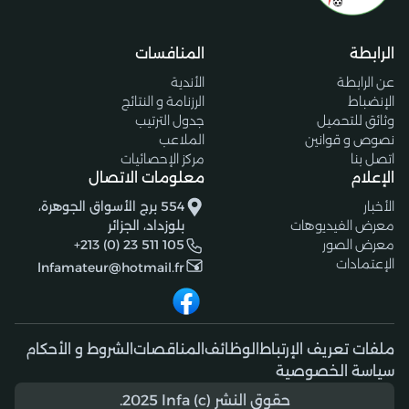
الرابطة
المنافسات
عن الرابطة
الأندية
الإنضباط
الرزنامة و النتائج
وثائق للتحميل
جدول الترتيب
نصوص و قوانين
الملاعب
اتصل بنا
مركز الإحصائيات
الإعلام
معلومات الاتصال
الأخبار
554 برج الأسواق الجوهرة،
معرض الفيديوهات
بلوزداد، الجزائر
معرض الصور
+213 (0) 23 511 105
الإعتمادات
lnfamateur@hotmail.fr
ملفات تعريف الإرتباط
الوظائف
المناقصات
الشروط و الأحكام
سياسة الخصوصية
حقوق النشر (c) 2025 lnfa.