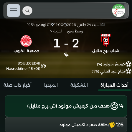
السبت 24 جانفي 2026
14:00
01 نوفمبر 1954
وسط شرق
الجولة 17
1
-
2
شباب برج منايل
جمعية الخروب
BOULDJEDRI
كرميش مولود (4')
Nasreddine (45'+01)
نجاح عبد العالي (76')
أحداث المباراة
التشكيلة
الميديا
أخبار ذات صلة
4'
هدف من كرميش مولود (ش.برج منايل)
26'
بطاقة صفراء لكرميش مولود