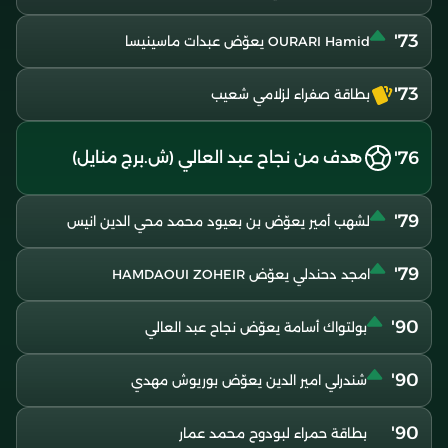
73'
OURARI Hamid يعوّض عبدات ماسينيسا
73'
بطاقة صفراء لزلامي شعيب
76'
هدف من نجاح عبد العالي (ش.برج منايل)
79'
لشهب أمير يعوّض بن بعيود محمد محي الدين انيس
79'
امجد دحندلي يعوّض HAMDAOUI ZOHEIR
90'
بولتواك أسامة يعوّض نجاح عبد العالي
90'
شندرلي امير الدين يعوّض بوريوش مهدي
90'
بطاقة حمراء لبودوح محمد عمار