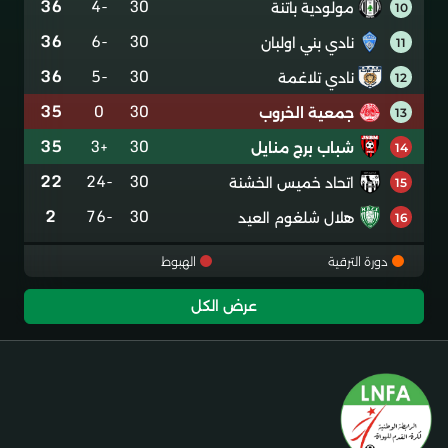
36
-4
30
مولودية باتنة
10
36
-6
30
نادي بني اولبان
11
36
-5
30
نادي تلاغمة
12
35
0
30
جمعية الخروب
13
35
+3
30
شباب برج منايل
14
22
-24
30
اتحاد خميس الخشنة
15
2
-76
30
هلال شلغوم العيد
16
دورة الترقية
الهبوط
عرض الكل