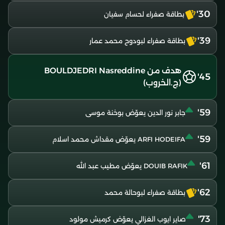
30'
بطاقة صفراء لحسام سفيان
39'
بطاقة صفراء لبودوح محمد عمار
هدف من BOULDJEDRI Nasreddine
45'
(ج.الخروب)
59'
جابر نور الدين يعوّض بوخنة موسى
59'
ARFI HODEIFA يعوّض مقداش محمد اسلام
61'
DOUIB RAFIK يعوّض مطيب عبد الله
62'
بطاقة صفراء لبوحالة محمد
73'
صاير ايوب الغزالي يعوّض كرميش مولود