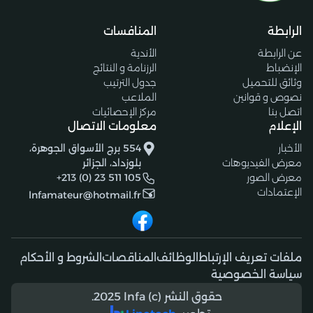
الرابطة
المنافسات
عن الرابطة
الأندية
الإنضباط
الرزنامة و النتائج
وثائق للتحميل
جدول الترتيب
نصوص و قوانين
الملاعب
اتصل بنا
مركز الإحصائيات
الإعلام
معلومات الاتصال
الأخبار
554 برج الأسواق الجوهرة،
معرض الفيديوهات
بلوزداد، الجزائر
معرض الصور
+213 (0) 23 511 105
الإعتمادات
lnfamateur@hotmail.fr
ملفات تعريف الإرتباط
الوظائف
المناقصات
الشروط و الأحكام
سياسة الخصوصية
حقوق النشر (c) 2025 lnfa.