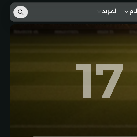
لام
المزيد
17