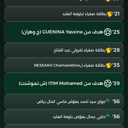
21'
بطاقة صفراء لبلوفة العابد
25'
هدف من GUENINA Yassine (ج.وهران)
28'
بطاقة صفراء لفرولي عبد الفتاح
35'
بطاقة صفراء لNESSAKH Chamseddine
39'
هدف من ITIM Mohamed (ش.تموشنت)
56'
عواج سيد احمد يعوّض فاسي كمال رياض
56'
حاجي جمال يعوّض بلوفة العابد