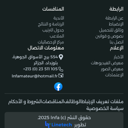
الرابطة
المنافسات
عن الرابطة
الأندية
الإنضباط
الرزنامة و النتائج
وثائق للتحميل
جدول الترتيب
نصوص و قوانين
الملاعب
اتصل بنا
مركز الإحصائيات
الإعلام
معلومات الاتصال
الأخبار
554 برج الأسواق الجوهرة،
معرض الفيديوهات
بلوزداد، الجزائر
معرض الصور
+213 (0) 23 511 105
الإعتمادات
lnfamateur@hotmail.fr
ملفات تعريف الإرتباط
الوظائف
المناقصات
الشروط و الأحكام
سياسة الخصوصية
حقوق النشر (c) 2025 lnfa.
تطوير
Linetech