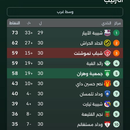
وسط غرب
ل
+/-
النقاط
مركز
النادي
73
+33
29
شبيبة الأبيار
1
62
+27
30
اتحاد الحراش
2
59
+15
30
شباب تموشنت
3
59
+19
30
رائد القبة
4
58
+19
30
جمعية وهران
5
43
+10
30
نصر حسين داي
6
40
-4
30
وداد تلمسان
7
39
+4
30
شبيبة تيارت
8
36
-8
30
نجم القليعة
9
35
-7
30
وداد مستغانم
10