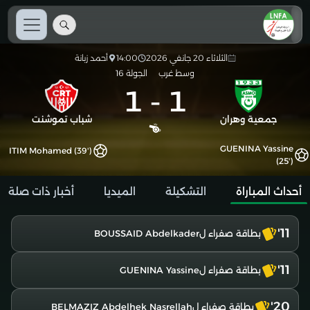
الثلاثاء 20 جانفي 2026
14:00
أحمد زبانة
وسط غرب
الجولة 16
1
-
1
جمعية وهران
شباب تموشنت
GUENINA Yassine
ITIM Mohamed (39')
(25')
أحداث المباراة
التشكيلة
الميديا
أخبار ذات صلة
11'
بطاقة صفراء لBOUSSAID Abdelkader
11'
بطاقة صفراء لGUENINA Yassine
20'
بطاقة صفراء لBELMAZIZ Abdelhek Nasrellah