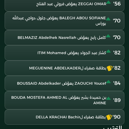
56'
ZEGGAI OMAR يعوّض فرولي عبد الفتاح
BALEGH ABOU SOFIANE يعوّض جلول دواجي عبدالله
70'
بوراس
70'
كامل رابح يعوّض BELMAZIZ Abdelhek Nasrellah
82'
كشار عبد الجواد يعوّض ITIM Mohamed
82'
بطاقة صفراء لMEGUENINE ABDELKADER
84'
ZAOUCHI Youcef يعوّض BOUSSAID Abdelkader
بن حميدة بشير يعوّض BOUDA MOSTEFA AHMED AL
89'
AMINE
90'
بطاقة صفراء لDELLA KRACHAI Bachir
الترتيب