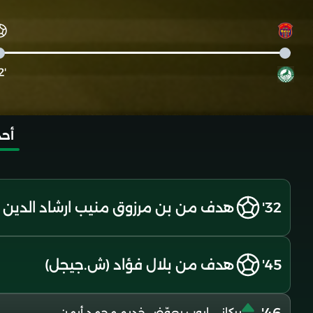
'32
أحد
32'
هدف من بن مرزوق منيب ارشاد الدين (
45'
هدف من بلال فؤاد (ش.جيجل)
بركاني ايوب يعوّض خديم محمد أيمن