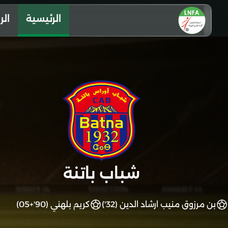
الرئيسية
الر
شباب باتنة
بن مرزوق منيب ارشاد الدين (32')
كريم بلهني (90'+05)