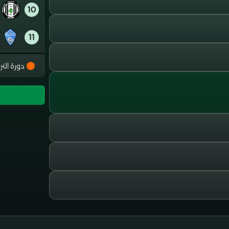
10
11
12
دورة التر
13
14
15
16