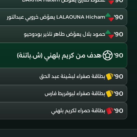
90'
90'
LALAOUNA Hicham يعوّض خروبي عبدالنور
90'
حمود بلال يعوّض طاهر ناذير بودوحيو
90'
هدف من كريم بلهني (ش.باتنة)
90'
بطاقة صفراء لبشينة عبد الحق
90'
بطاقة صفراء لبوقريط فارس
90'
بطاقة حمراء لكريم بلهني