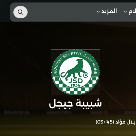
لام
المزيد
شبيبة جيجل
بلال فؤاد (45'+03)