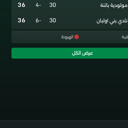
36
-4
30
مولودية باتنة
36
-6
30
نادي بني اولبان
36
-5
30
نادي تلاغمة
قية
الهبوط
35
0
30
جمعية الخروب
عرض الكل
35
+3
30
شباب برج منايل
22
-24
30
اتحاد خميس الخشنة
2
-76
30
هلال شلغوم العيد