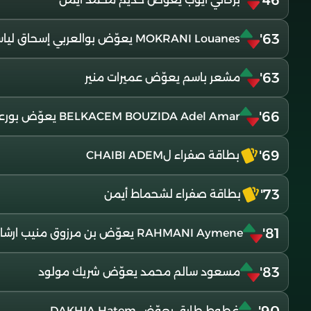
46'
63'
MOKRANI Louanes يعوّض بوالعربي إسحاق لياس
63'
مشعر باسم يعوّض عميرات منير
66'
BELKACEM BOUZIDA Adel Amar يعوّض بورعدة مراد
69'
بطاقة صفراء لCHAIBI ADEM
73'
بطاقة صفراء لشحماط أيمن
81'
RAHMANI Aymene يعوّض بن مرزوق منيب ارشاد الدين
83'
مسعود سالم محمد يعوّض شريك مولود
غطوط طارق يعوّض DAKHIA Hatem