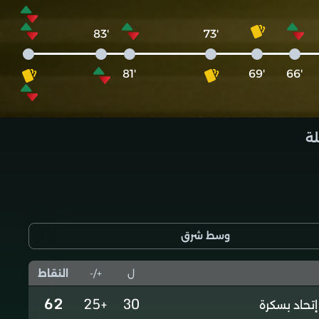
'83
'73
'81
'69
'66
لة
وسط شرق
ل
+/-
النقاط
62
+25
30
إتحاد بسكرة