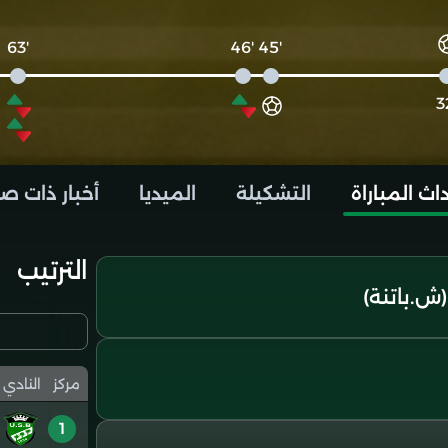
'63
'46
'45
اث المباراة
التشكيلة
الميديا
أخبار ذات ص
الترتيب
ش.باتنة)
مركز
النادي
1