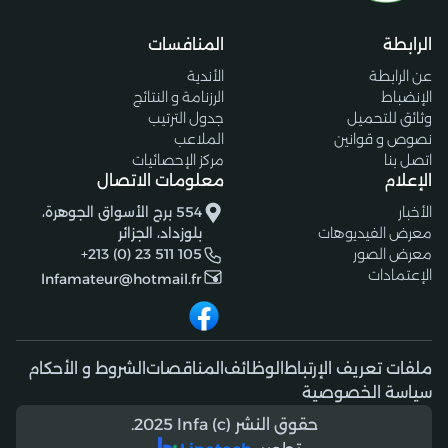
الرابطة
المنافسات
عن الرابطة
الأندية
الإنضباط
الرزنامة و النتائج
وثائق للتحميل
جدول الترتيب
نصوص و قوانين
الملاعب
اتصل بنا
مركز الإحصائيات
الإعلام
معلومات الاتصال
الأخبار
554 برج الأسواق الجوهرة،
معرض الفيديوهات
بلوزداد، الجزائر
معرض الصور
+213 (0) 23 511 105
الإعتمادات
lnfamateur@hotmail.fr
ملفات تعريف الإرتباط
الوظائف
المناقصات
الشروط و الأحكام
سياسة الخصوصية
حقوق النشر (c) 2025 lnfa.