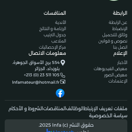
الرابطة
المنافسات
عن الرابطة
الأندية
الإنضباط
الرزنامة و النتائج
وثائق للتحميل
جدول الترتيب
نصوص و قوانين
الملاعب
اتصل بنا
مركز الإحصائيات
الإعلام
معلومات الاتصال
الأخبار
554 برج الأسواق الجوهرة،
معرض الفيديوهات
بلوزداد، الجزائر
معرض الصور
+213 (0) 23 511 105
الإعتمادات
lnfamateur@hotmail.fr
ملفات تعريف الإرتباط
الوظائف
المناقصات
الشروط و الأحكام
سياسة الخصوصية
حقوق النشر (c) 2025 lnfa.