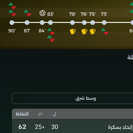
'83
'78
'76
'75
'73
'90
'87
'84
لة
وسط شرق
ل
+/-
النقاط
62
+25
30
إتحاد بسكرة