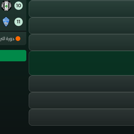
10
11
12
دورة التر
13
14
15
16