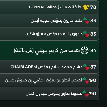
78'
بطاقة صفراء لBENNAI Salim
83'
ملاح هارون يعوّض خوجة أيمن
83'
دردوري اسعد يعوّض معيزو شكيب
84'
هدف من كريم بلهني (ش.باتنة)
87'
غشام محمد اسلام يعوّض CHAIBI ADEM
90'
لصحب انطونيو يعوّض عقبي بن حدوش حسن
90'
غطوط طارق يعوّض عبدون كمال