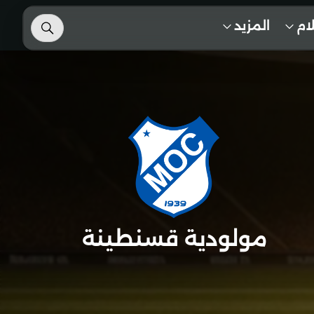
لام
المزيد
مولودية قسنطينة