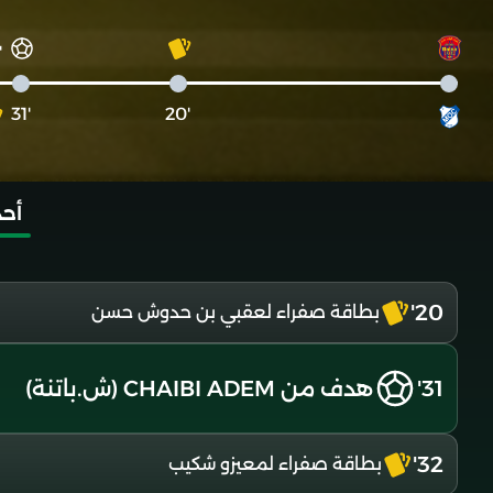
32
'31
'20
أحد
20'
بطاقة صفراء لعقبي بن حدوش حسن
31'
هدف من CHAIBI ADEM (ش.باتنة)
32'
بطاقة صفراء لمعيزو شكيب