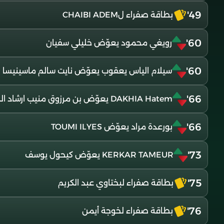
49'
بطاقة صفراء لCHAIBI ADEM
60'
رويغي محمود يعوّض خليلي سفيان
60'
سيلام الياس يعقوب يعوّض نايت سالم ماسينيسا
66'
DAKHIA Hatem يعوّض بن مرزوق منيب ارشاد الدين
66'
بورعدة مراد يعوّض TOUMI ILYES
73'
KERKAR TAMEUR يعوّض كيحول يوسف
75'
بطاقة صفراء لبختاوي عبد الكريم
76'
بطاقة صفراء لخوجة أيمن