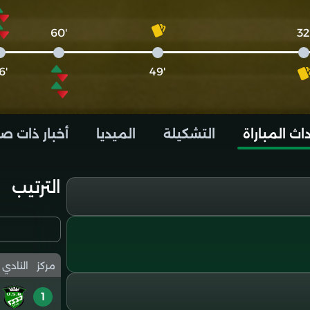
'60
'
'66
'49
اث المباراة
التشكيلة
الميديا
أخبار ذات ص
الترتيب
مركز
النادي
1