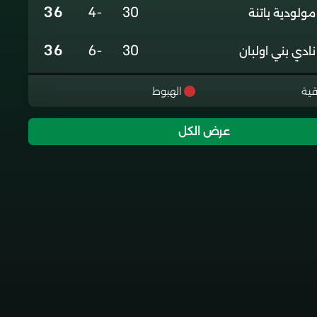
36
-4
30
مولودية باتنة
36
-6
30
نادي بني اولبان
36
-5
30
نادي تلاغمة
قية
الهبوط
35
0
30
جمعية الخروب
عرض الكل
35
+3
30
شباب برج منايل
22
-24
30
اتحاد خميس الخشنة
2
-76
30
هلال شلغوم العيد