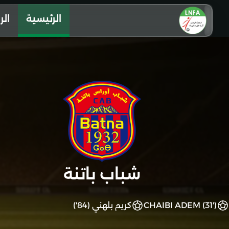
الرئيسية
الر
شباب باتنة
CHAIBI ADEM (31')
كريم بلهني (84')