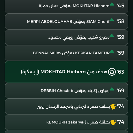
45'
MOKHTAR Hichem يعوّض دمان حمزة
58'
SIAM Cherif يعوّض MERRI ABDELOUAHAB
59'
معيزو شكيب يعوّض رويغي محمود
59'
KERKAR TAMEUR يعوّض BENNAI Salim
63'
هدف من MOKHTAR Hichem (إ.بسكرة)
69'
زعيتري زكرياء يعوّض DEBBIH Chouieb
74'
بطاقة صفراء لبرماتي ياسرعبد الرحمان زوبير
74'
بطاقة صفراء لKEMOUKH zakarya