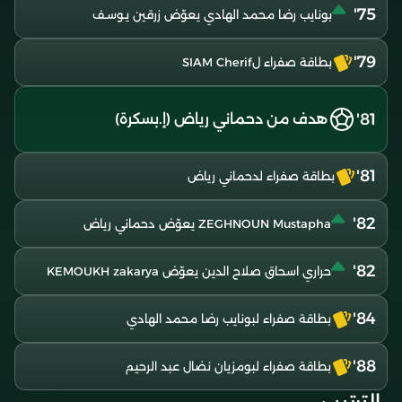
75'
بونايب رضا محمد الهادي يعوّض زرقين يـوسـف
79'
بطاقة صفراء لSIAM Cherif
81'
هدف من دحماني رياض (إ.بسكرة)
81'
بطاقة صفراء لدحماني رياض
82'
ZEGHNOUN Mustapha يعوّض دحماني رياض
82'
حراري اسحاق صلاح الدين يعوّض KEMOUKH zakarya
84'
بطاقة صفراء لبونايب رضا محمد الهادي
88'
بطاقة صفراء لبومزيان نضال عبد الرحيم