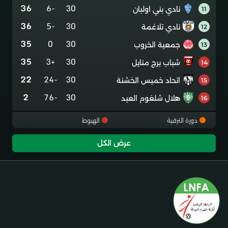
36
-6
30
نادي بني اولبان
11
36
-5
30
نادي تلاغمة
12
35
0
30
جمعية الخروب
13
35
+3
30
شباب برج منايل
14
22
-24
30
اتحاد خميس الخشنة
15
2
-76
30
هلال شلغوم العيد
16
دورة الترقية
الهبوط
عرض الكل