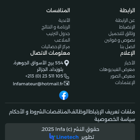
الرابطة
المنافسات
عن الرابطة
الأندية
الإنضباط
الرزنامة و النتائج
وثائق للتحميل
جدول الترتيب
نصوص و قوانين
الملاعب
اتصل بنا
مركز الإحصائيات
الإعلام
معلومات الاتصال
الأخبار
554 برج الأسواق الجوهرة،
معرض الفيديوهات
بلوزداد، الجزائر
معرض الصور
+213 (0) 23 511 105
الإعتمادات
lnfamateur@hotmail.fr
ملفات تعريف الإرتباط
الوظائف
المناقصات
الشروط و الأحكام
سياسة الخصوصية
حقوق النشر (c) 2025 lnfa.
تطوير
Linetech