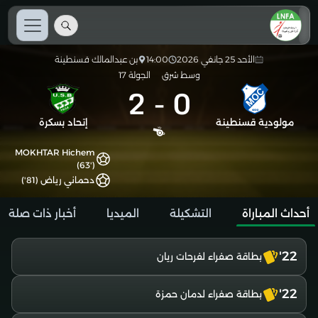
الأحد 25 جانفي 2026
14:00
بن عبدالمالك قسنطينة
وسط شرق
الجولة 17
2
-
0
مولودية قسنطينة
إتحاد بسكرة
MOKHTAR Hichem
(63')
دحماني رياض (81')
أحداث المباراة
التشكيلة
الميديا
أخبار ذات صلة
22'
بطاقة صفراء لفرحات ريان
22'
بطاقة صفراء لدمان حمزة