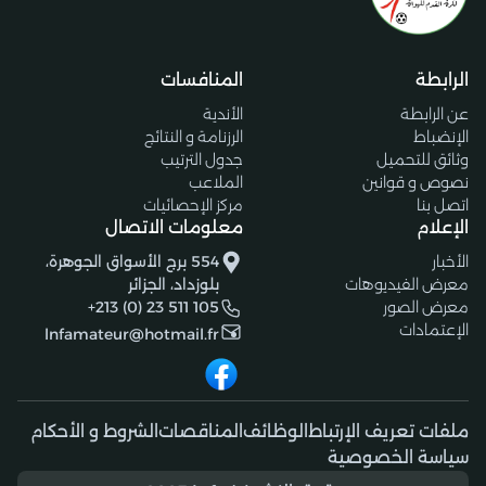
الرابطة
المنافسات
عن الرابطة
الأندية
الإنضباط
الرزنامة و النتائج
وثائق للتحميل
جدول الترتيب
نصوص و قوانين
الملاعب
اتصل بنا
مركز الإحصائيات
الإعلام
معلومات الاتصال
الأخبار
554 برج الأسواق الجوهرة،
معرض الفيديوهات
بلوزداد، الجزائر
معرض الصور
+213 (0) 23 511 105
الإعتمادات
lnfamateur@hotmail.fr
ملفات تعريف الإرتباط
الوظائف
المناقصات
الشروط و الأحكام
سياسة الخصوصية