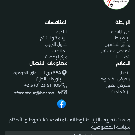
الرابطة
المنافسات
عن الرابطة
الأندية
الإنضباط
الرزنامة و النتائج
وثائق للتحميل
جدول الترتيب
نصوص و قوانين
الملاعب
اتصل بنا
مركز الإحصائيات
الإعلام
معلومات الاتصال
الأخبار
554 برج الأسواق الجوهرة،
معرض الفيديوهات
بلوزداد، الجزائر
معرض الصور
+213 (0) 23 511 105
الإعتمادات
lnfamateur@hotmail.fr
ملفات تعريف الإرتباط
الوظائف
المناقصات
الشروط و الأحكام
سياسة الخصوصية