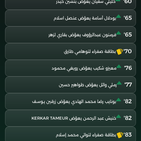
60'
خليلي سفيان يعوّض بتشين حيدر
65'
بودلال أسامة يعوّض عنصل اسلام
65'
فرمنون عبدالرؤوف يعوّض بقاري لزهر
70'
بطاقة صفراء لتوهامي طارق
76'
معيزو شكيب يعوّض رويغي محمود
77'
رملي وائل يعوّض طواهير حسين
82'
بونايب رضا محمد الهادي يعوّض زرقين يـوسـف
82'
خنيش عبد الرحمن يعوّض KERKAR TAMEUR
83'
بطاقة صفراء لتواتي محمد إسلام