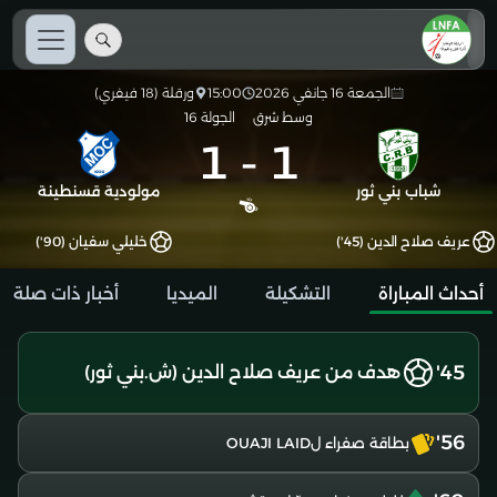
الجمعة 16 جانفي 2026
15:00
ورقلة (18 فيفري)
وسط شرق
الجولة 16
1
-
1
شباب بني ثور
مولودية قسنطينة
عريف صلاح الدين (45')
خليلي سفيان (90')
أحداث المباراة
التشكيلة
الميديا
أخبار ذات صلة
45'
هدف من عريف صلاح الدين (ش.بني ثور)
56'
بطاقة صفراء لOUAJI LAID