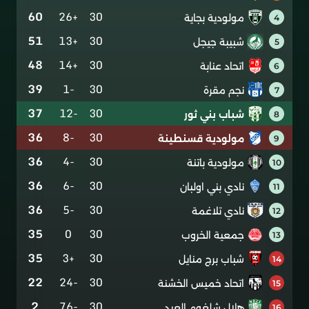
60
+26
30
مولودية بجاية
4
51
+13
30
شبيبة جيجل
5
48
+14
30
اتحاد عنابة
6
39
-1
30
نجم مقرة
7
37
-12
30
شباب بني ثور
8
36
-8
30
مولودية قسنطينة
9
36
-4
30
مولودية باتنة
10
36
-6
30
نادي بني اولبان
11
36
-5
30
نادي تلاغمة
12
35
0
30
جمعية الخروب
13
35
+3
30
شباب برج منايل
14
22
-24
30
اتحاد خميس الخشنة
15
2
-76
30
هلال شلغوم العيد
16