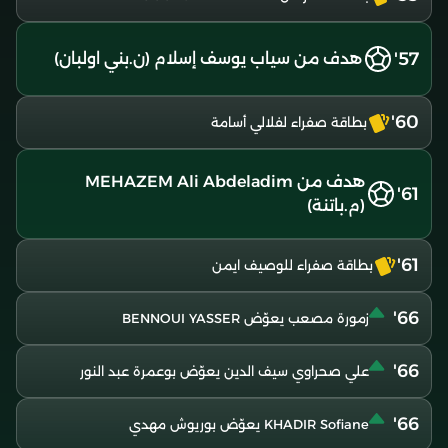
57'
هدف من سياب يوسف إسلام (ن.بني اولبان)
60'
بطاقة صفراء لفلالي أسامة
هدف من MEHAZEM Ali Abdeladim
61'
(م.باتنة)
61'
بطاقة صفراء للوصيف ايمن
66'
زمورة مصعب يعوّض BENNOUI YASSER
66'
علي صحراوي سيف الدين يعوّض بوعمرة عبد النور
66'
KHADIR Sofiane يعوّض بوريوش مهدي