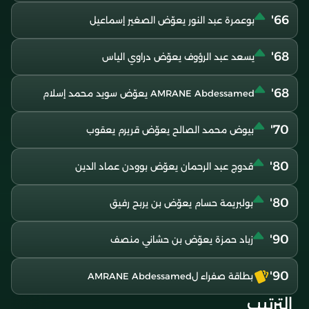
66'
بوعمرة عبد النور يعوّض الصغير إسماعيل
68'
يسعد عبد الرؤوف يعوّض دراوي الياس
68'
AMRANE Abdessamed يعوّض سويد محمد إسلام
70'
بيوض محمد الصالح يعوّض قريرم يعقوب
80'
قدوج عبد الرحمان يعوّض بوودن عماد الدين
80'
بولبريمة حسام يعوّض بن يربح رفيق
90'
زباد حمزة يعوّض بن حشاني منصف
90'
بطاقة صفراء لAMRANE Abdessamed
الترتيب