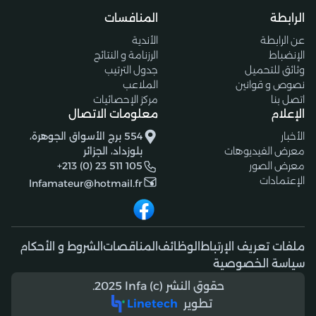
الرابطة
المنافسات
عن الرابطة
الأندية
الإنضباط
الرزنامة و النتائج
وثائق للتحميل
جدول الترتيب
نصوص و قوانين
الملاعب
اتصل بنا
مركز الإحصائيات
الإعلام
معلومات الاتصال
الأخبار
554 برج الأسواق الجوهرة،
معرض الفيديوهات
بلوزداد، الجزائر
معرض الصور
+213 (0) 23 511 105
الإعتمادات
lnfamateur@hotmail.fr
ملفات تعريف الإرتباط
الوظائف
المناقصات
الشروط و الأحكام
سياسة الخصوصية
حقوق النشر (c) 2025 lnfa.
تطوير
Linetech