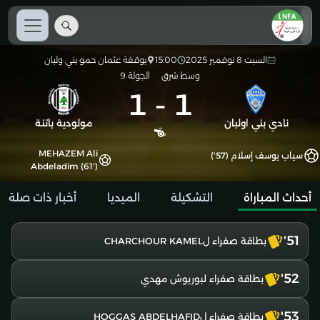
السبت 8 نوفمبر 2025
15:00
بوقفة عثمان حمو بني ولبان
وسط شرق
الجولة 9
1
-
1
نادي بني اولبان
مولودية باتنة
MEHAZEM Ali
سياب يوسف إسلام (57')
Abdeladim (61')
أحداث المباراة
التشكيلة
الميديا
أخبار ذات صلة
51'
بطاقة صفراء لCHARCHOUR KAMEL
52'
بطاقة صفراء لبوريوش مهدي
53'
بطاقة صفراء لHOGGAS ABDELHAFID