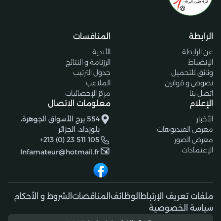
الرابطة
المنافسات
عن الرابطة
الأندية
الإنضباط
الرزنامة و النتائج
وثائق للتحميل
جدول الترتيب
نصوص و قوانين
الملاعب
اتصل بنا
مركز الإحصائيات
الإعلام
معلومات الاتصال
الأخبار
554 برج الأسواق الجوهرة،
معرض الفيديوهات
بلوزداد، الجزائر
معرض الصور
+213 (0) 23 511 105
الإعتمادات
lnfamateur@hotmail.fr
ملفات تعريف الإرتباط
الوظائف
المناقصات
الشروط و الأحكام
سياسة الخصوصية