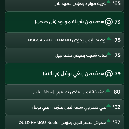
65'
شريك مولود يعوّض حمود بلال
73'
هدف من شريك مولود (ش.جيجل)
75'
لوصيف ايمن يعوّض HOGGAS ABDELHAFID
75'
قتالة شعيب يعوّض خلاف نبيل
79'
هدف من ريغي نوفل (م.باتنة)
80'
بوشيشة أيمن يعوّض بوالعربي إسحاق لياس
82'
علي صحراوي سيف الدين يعوّض ريغي نوفل
82'
معوش صلاح الدين يعوّض OULD HAMOU Noufel