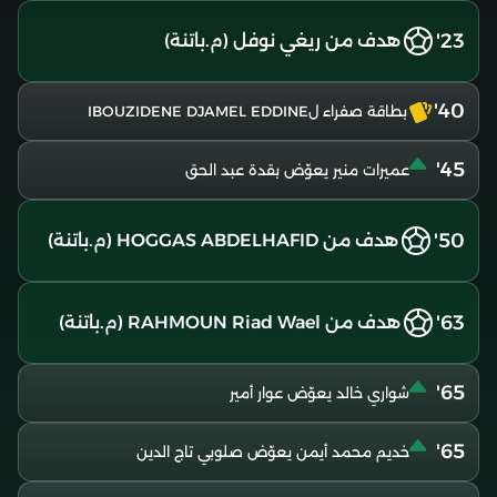
23'
هدف من ريغي نوفل (م.باتنة)
40'
بطاقة صفراء لIBOUZIDENE DJAMEL EDDINE
45'
عميرات منير يعوّض بقدة عبد الحق
50'
هدف من HOGGAS ABDELHAFID (م.باتنة)
63'
هدف من RAHMOUN Riad Wael (م.باتنة)
65'
شواري خالد يعوّض عوار أمير
65'
خديم محمد أيمن يعوّض صلوبي تاج الدين