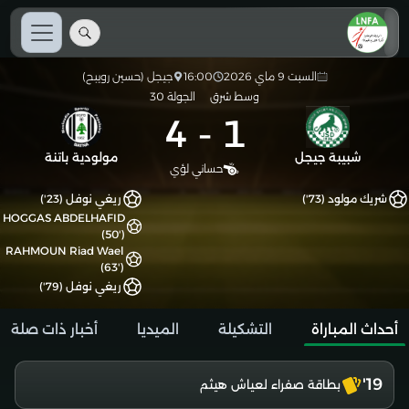
السبت 9 ماي 2026
16:00
جيجل (حسين رويبح)
وسط شرق
الجولة 30
4
-
1
شبيبة جيجل
مولودية باتنة
حساني لؤي
شريك مولود (73')
ريغي نوفل (23')
HOGGAS ABDELHAFID
(50')
RAHMOUN Riad Wael
(63')
ريغي نوفل (79')
أحداث المباراة
التشكيلة
الميديا
أخبار ذات صلة
19'
بطاقة صفراء لعياش هيثم