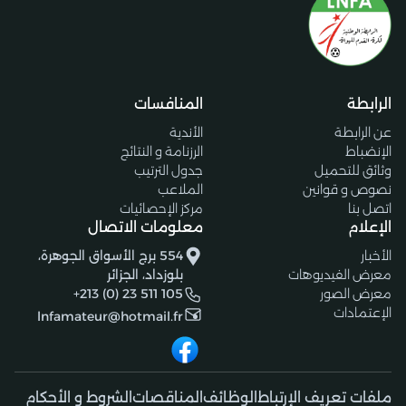
الرابطة
المنافسات
عن الرابطة
الأندية
الإنضباط
الرزنامة و النتائج
وثائق للتحميل
جدول الترتيب
نصوص و قوانين
الملاعب
اتصل بنا
مركز الإحصائيات
الإعلام
معلومات الاتصال
الأخبار
554 برج الأسواق الجوهرة،
معرض الفيديوهات
بلوزداد، الجزائر
معرض الصور
+213 (0) 23 511 105
الإعتمادات
lnfamateur@hotmail.fr
ملفات تعريف الإرتباط
الوظائف
المناقصات
الشروط و الأحكام