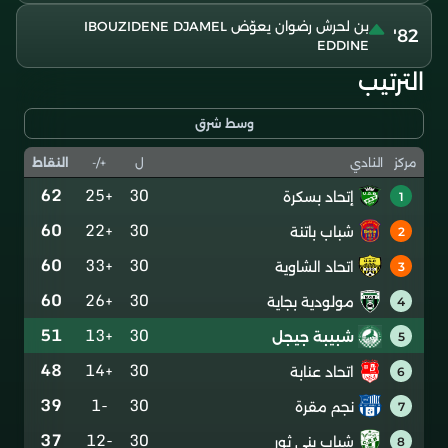
بن لحرش رضوان يعوّض IBOUZIDENE DJAMEL
82'
EDDINE
الترتيب
وسط شرق
ل
+/-
النقاط
مركز
النادي
62
+25
30
إتحاد بسكرة
1
60
+22
30
شباب باتنة
2
60
+33
30
اتحاد الشاوية
3
60
+26
30
مولودية بجاية
4
51
+13
30
شبيبة جيجل
5
48
+14
30
اتحاد عنابة
6
39
-1
30
نجم مقرة
7
37
-12
30
شباب بني ثور
8