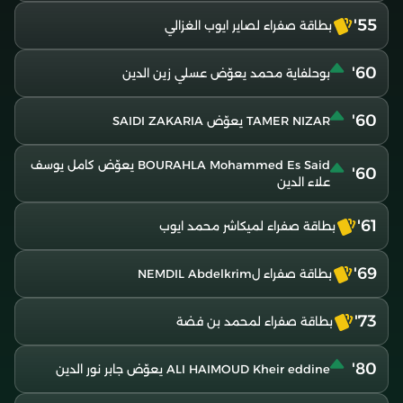
55'
بطاقة صفراء لصاير ايوب الغزالي
60'
بوحلفاية محمد يعوّض عسلي زين الدين
60'
TAMER NIZAR يعوّض SAIDI ZAKARIA
BOURAHLA Mohammed Es Said يعوّض كامل يوسف
60'
علاء الدين
61'
بطاقة صفراء لميكاشر محمد ايوب
69'
بطاقة صفراء لNEMDIL Abdelkrim
73'
بطاقة صفراء لمحمد بن فضة
80'
ALI HAIMOUD Kheir eddine يعوّض جابر نور الدين