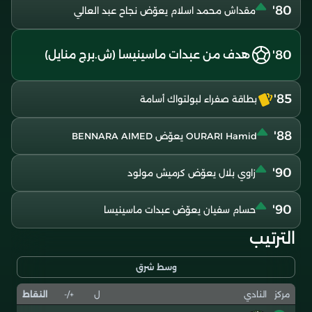
80'
مقداش محمد اسلام يعوّض نجاح عبد العالي
80'
هدف من عبدات ماسينيسا (ش.برج منايل)
85'
بطاقة صفراء لبولتواك أسامة
88'
OURARI Hamid يعوّض BENNARA AIMED
90'
زاوي بلال يعوّض كرميش مولود
90'
حسام سفيان يعوّض عبدات ماسينيسا
الترتيب
وسط شرق
ل
+/-
النقاط
مركز
النادي