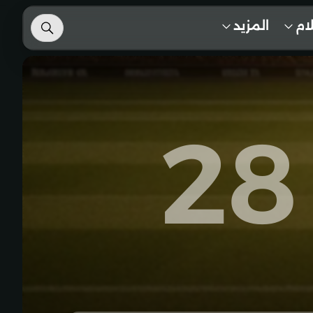
لام
المزيد
28