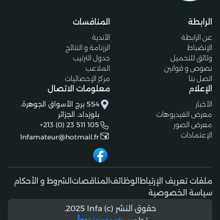
الرابطة
المنافسات
عن الرابطة
الأندية
الإنضباط
الرزنامة و النتائج
وثائق للتحميل
جدول الترتيب
نصوص و قوانين
الملاعب
اتصل بنا
مركز الإحصائيات
الإعلام
معلومات الاتصال
الأخبار
554 برج الأسواق الجوهرة،
معرض الفيديوهات
بلوزداد، الجزائر
معرض الصور
+213 (0) 23 511 105
الإعتمادات
lnfamateur@hotmail.fr
ملفات تعريف الإرتباط
الوظائف
المناقصات
الشروط و الأحكام
سياسة الخصوصية
حقوق النشر (c) 2025 lnfa.