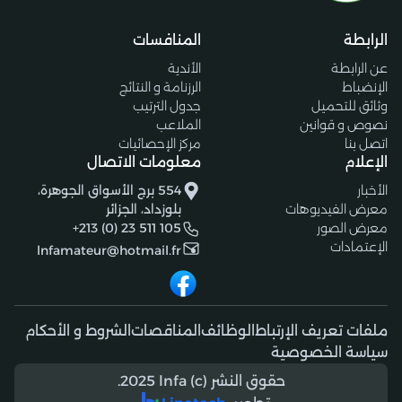
الرابطة
المنافسات
عن الرابطة
الأندية
الإنضباط
الرزنامة و النتائج
وثائق للتحميل
جدول الترتيب
نصوص و قوانين
الملاعب
اتصل بنا
مركز الإحصائيات
الإعلام
معلومات الاتصال
الأخبار
554 برج الأسواق الجوهرة،
معرض الفيديوهات
بلوزداد، الجزائر
معرض الصور
+213 (0) 23 511 105
الإعتمادات
lnfamateur@hotmail.fr
ملفات تعريف الإرتباط
الوظائف
المناقصات
الشروط و الأحكام
سياسة الخصوصية
حقوق النشر (c) 2025 lnfa.