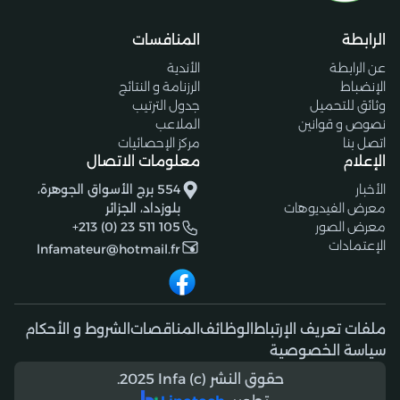
الرابطة
المنافسات
عن الرابطة
الأندية
الإنضباط
الرزنامة و النتائج
وثائق للتحميل
جدول الترتيب
نصوص و قوانين
الملاعب
اتصل بنا
مركز الإحصائيات
الإعلام
معلومات الاتصال
الأخبار
554 برج الأسواق الجوهرة،
معرض الفيديوهات
بلوزداد، الجزائر
معرض الصور
+213 (0) 23 511 105
الإعتمادات
lnfamateur@hotmail.fr
ملفات تعريف الإرتباط
الوظائف
المناقصات
الشروط و الأحكام
سياسة الخصوصية
حقوق النشر (c) 2025 lnfa.