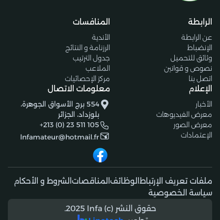
الرابطة
المنافسات
عن الرابطة
الأندية
الإنضباط
الرزنامة و النتائج
وثائق للتحميل
جدول الترتيب
نصوص و قوانين
الملاعب
اتصل بنا
مركز الإحصائيات
الإعلام
معلومات الاتصال
الأخبار
554 برج الأسواق الجوهرة،
معرض الفيديوهات
بلوزداد، الجزائر
معرض الصور
+213 (0) 23 511 105
الإعتمادات
lnfamateur@hotmail.fr
ملفات تعريف الإرتباط
الوظائف
المناقصات
الشروط و الأحكام
سياسة الخصوصية
حقوق النشر (c) 2025 lnfa.