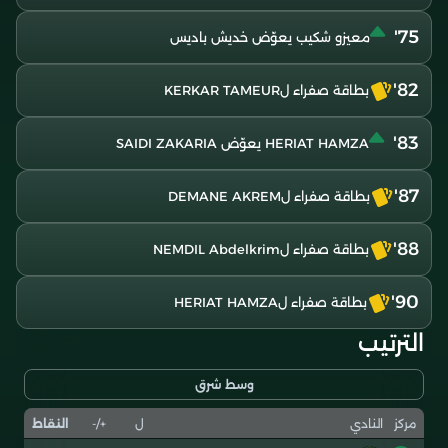
75'
معيزو شكيب يعوّض خديش باديس
82'
بطاقة صفراء لKERKAR TAMEUR
83'
HERIAT HAMZA يعوّض SAIDI ZAKARIA
87'
بطاقة صفراء لDEMANE AKREM
88'
بطاقة صفراء لNEMDIL Abdelkrim
90'
بطاقة صفراء لHERIAT HAMZA
الترتيب
وسط شرق
ل
+/-
النقاط
مركز
النادي