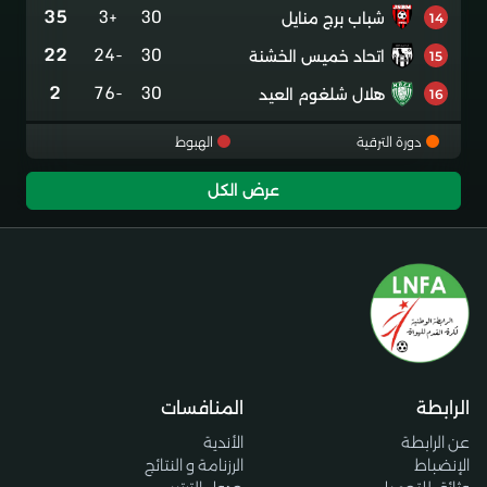
35
+3
30
شباب برج منايل
14
22
-24
30
اتحاد خميس الخشنة
15
2
-76
30
هلال شلغوم العيد
16
دورة الترقية
الهبوط
عرض الكل
الرابطة
المنافسات
عن الرابطة
الأندية
الإنضباط
الرزنامة و النتائج