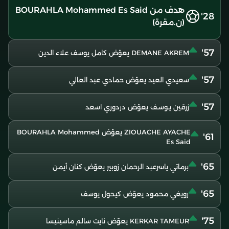
هدف من BOURAHLA Mohammed Es Said
28'
(ن.مقرة)
57'
DEMANE AKREM يعوّض كامل يوسف علاء الدين
57'
سعيدي العيد يعوّض حمادي عبد العالي
57'
زرقين يـوسـف يعوّض دردوري اسعد
ZIOUACHE AYACHE يعوّض BOURAHLA Mohammed
61'
Es Said
65'
برماتي ياسرعبد الرحمان زوبير يعوّض كنان أيمن
65'
رويغي محمود يعوّض كيحول يوسف
75'
KERKAR TAMEUR يعوّض نايت سالم ماسينيسا