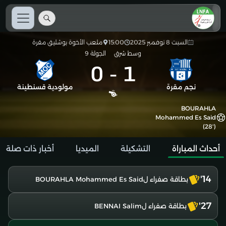
السبت 8 نوفمبر 2025
15:00
ملعب الأخوة بوشليق مقرة
وسط شرق
الجولة 9
0
-
1
نجم مقرة
مولودية قسنطينة
BOURAHLA
Mohammed Es Said
(28')
أحداث المباراة
التشكيلة
الميديا
أخبار ذات صلة
14'
بطاقة صفراء لBOURAHLA Mohammed Es Said
27'
بطاقة صفراء لBENNAI Salim