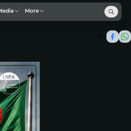
Media
More