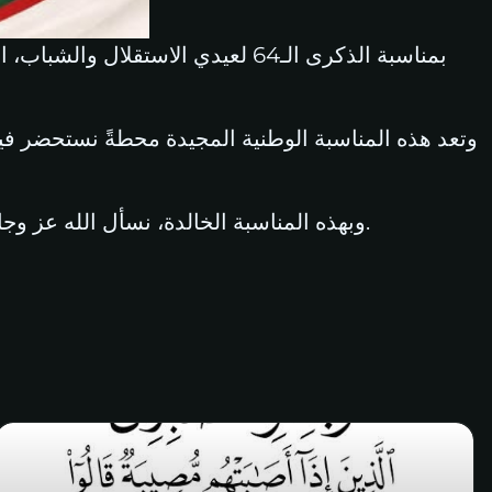
وتعد هذه المناسبة الوطنية المجيدة محطةً نستحضر فيها
وبهذه المناسبة الخالدة، نسأل الله عز وجل أن يحفظ الجزائر، ويديم عليها نعمة الأمن والاستقرار، وأن يوفق أبناءها لمواصلة مسيرة البناء والازدهار.