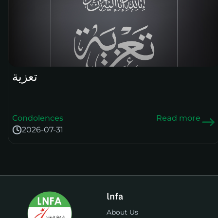
تعزية
Condolences
Read more
2026-07-31
lnfa
About Us