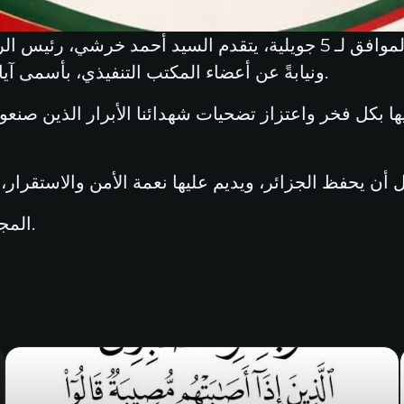
بمناسبة الذكرى الـ64 لعيدي الاستقلال والشباب، الموافق لـ 5 جويلية، يت
ونيابةً عن أعضاء المكتب التنفيذي، بأسمى آيات التهاني والتبريكات إلى الشعب الجزائري كافة.
 بكل فخر واعتزاز تضحيات شهدائنا الأبرار الذين صنعوا
المجد والخلود لشهدائنا الأبرار، وتحيا الجزائر حرة أبية.