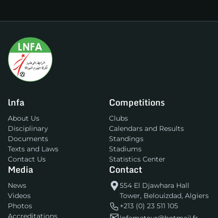
lnfa
Competitions
About Us
Clubs
Disciplinary
Calendars and Results
Documents
Standings
Texts and Laws
Stadiums
Contact Us
Statistics Center
Media
Contact
News
554 El Djawhara Hall
Videos
Tower, Belouizdad, Algiers
Photos
+213 (0) 23 511 105
Accreditations
lnfamateur@hotmail.fr