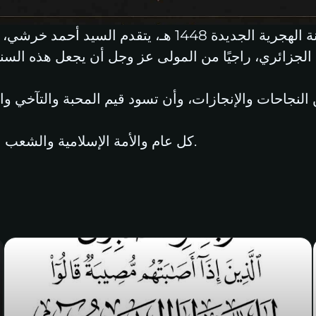
بمناسبة حلول غرة شهر الله المحرم واستقبال السنة الهجرية
 الجزائري، راجيًا من المولى عز وجل أن يجعل هذه السنة
 النجاحات والإنجازات، وأن تسود قيم المحبة والتآخي وال
كل عام والأمة الإسلامية والشعب الجزائري بألف خير، وسنة هجرية مباركة 1448 هـ.