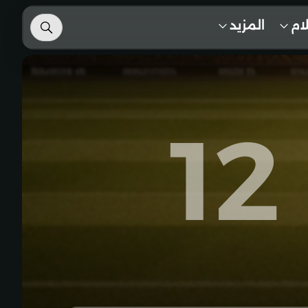
لام
المزيد
12