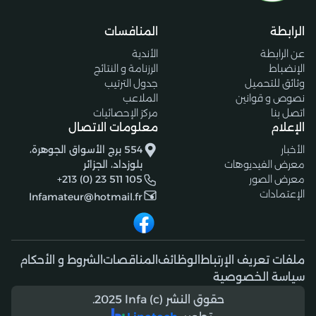
الرابطة
المنافسات
عن الرابطة
الأندية
الإنضباط
الرزنامة و النتائج
وثائق للتحميل
جدول الترتيب
نصوص و قوانين
الملاعب
اتصل بنا
مركز الإحصائيات
الإعلام
معلومات الاتصال
الأخبار
554 برج الأسواق الجوهرة،
معرض الفيديوهات
بلوزداد، الجزائر
معرض الصور
+213 (0) 23 511 105
الإعتمادات
lnfamateur@hotmail.fr
ملفات تعريف الإرتباط
الوظائف
المناقصات
الشروط و الأحكام
سياسة الخصوصية
حقوق النشر (c) 2025 lnfa.