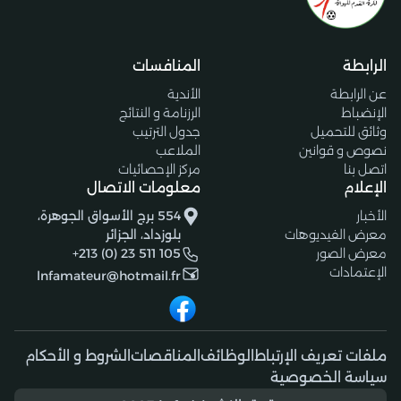
الرابطة
المنافسات
عن الرابطة
الأندية
الإنضباط
الرزنامة و النتائج
وثائق للتحميل
جدول الترتيب
نصوص و قوانين
الملاعب
اتصل بنا
مركز الإحصائيات
الإعلام
معلومات الاتصال
الأخبار
554 برج الأسواق الجوهرة،
معرض الفيديوهات
بلوزداد، الجزائر
معرض الصور
+213 (0) 23 511 105
الإعتمادات
lnfamateur@hotmail.fr
ملفات تعريف الإرتباط
الوظائف
المناقصات
الشروط و الأحكام
سياسة الخصوصية