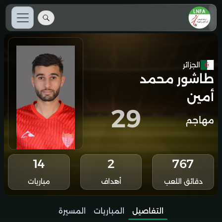
الجزائر
طاشور محمد
أمين
29
مهاجم
14
2
767
دقائق اللعب
أهداف
مباريات
التفاصيل
المباريات
المسيرة