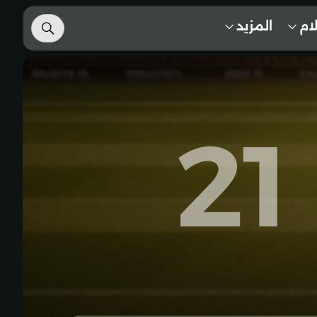
لام
المزيد
21