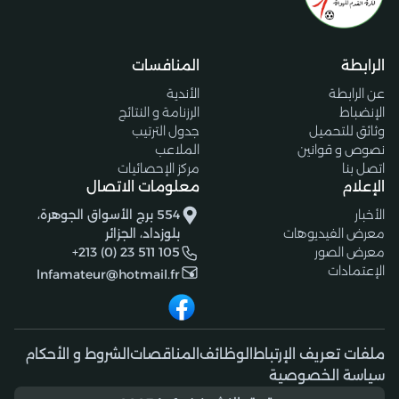
الرابطة
المنافسات
عن الرابطة
الأندية
الإنضباط
الرزنامة و النتائج
وثائق للتحميل
جدول الترتيب
نصوص و قوانين
الملاعب
اتصل بنا
مركز الإحصائيات
الإعلام
معلومات الاتصال
الأخبار
554 برج الأسواق الجوهرة،
معرض الفيديوهات
بلوزداد، الجزائر
معرض الصور
+213 (0) 23 511 105
الإعتمادات
lnfamateur@hotmail.fr
ملفات تعريف الإرتباط
الوظائف
المناقصات
الشروط و الأحكام
سياسة الخصوصية