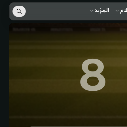
لام
المزيد
8