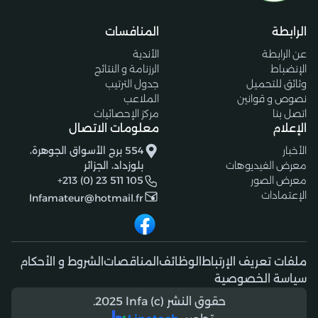
الرابطة
المنافسات
عن الرابطة
الأندية
الإنضباط
الرزنامة و النتائج
وثائق للتحميل
جدول الترتيب
نصوص و قوانين
الملاعب
اتصل بنا
مركز الإحصائيات
الإعلام
معلومات الاتصال
الأخبار
554 برج الأسواق الجوهرة،
معرض الفيديوهات
بلوزداد، الجزائر
معرض الصور
+213 (0) 23 511 105
الإعتمادات
lnfamateur@hotmail.fr
ملفات تعريف الإرتباط
الوظائف
المناقصات
الشروط و الأحكام
سياسة الخصوصية
حقوق النشر (c) 2025 lnfa.