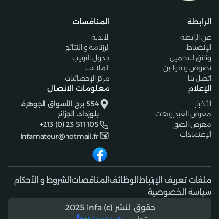
الرابطة
المنافسات
عن الرابطة
الأندية
الإنضباط
الرزنامة و النتائج
وثائق للتحميل
جدول الترتيب
نصوص و قوانين
الملاعب
اتصل بنا
مركز الإحصائيات
الإعلام
معلومات الاتصال
الأخبار
554 برج الأسواق الجوهرة،
معرض الفيديوهات
بلوزداد، الجزائر
معرض الصور
+213 (0) 23 511 105
الإعتمادات
lnfamateur@hotmail.fr
ملفات تعريف الإرتباط
الوظائف
المناقصات
الشروط و الأحكام
سياسة الخصوصية
حقوق النشر (c) 2025 lnfa.