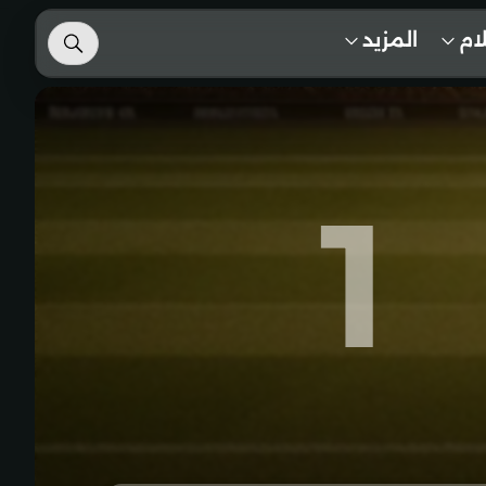
لام
المزيد
1