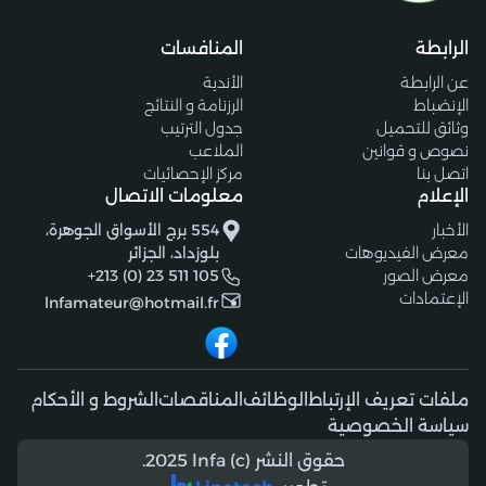
الرابطة
المنافسات
عن الرابطة
الأندية
الإنضباط
الرزنامة و النتائج
وثائق للتحميل
جدول الترتيب
نصوص و قوانين
الملاعب
اتصل بنا
مركز الإحصائيات
الإعلام
معلومات الاتصال
الأخبار
554 برج الأسواق الجوهرة،
معرض الفيديوهات
بلوزداد، الجزائر
معرض الصور
+213 (0) 23 511 105
الإعتمادات
lnfamateur@hotmail.fr
ملفات تعريف الإرتباط
الوظائف
المناقصات
الشروط و الأحكام
سياسة الخصوصية
حقوق النشر (c) 2025 lnfa.