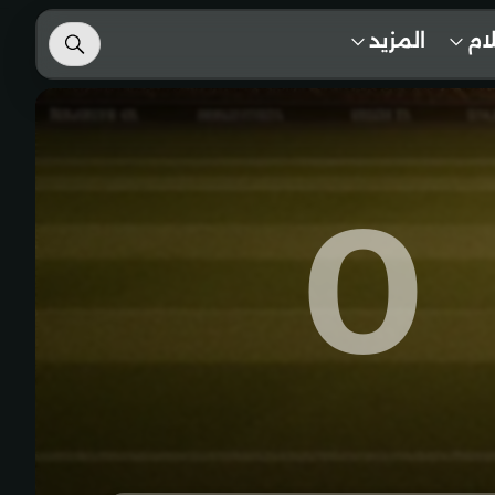
لام
المزيد
0