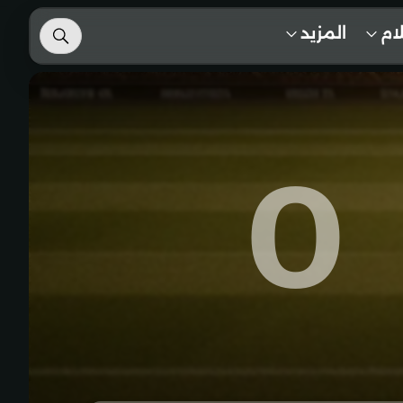
لام
المزيد
0