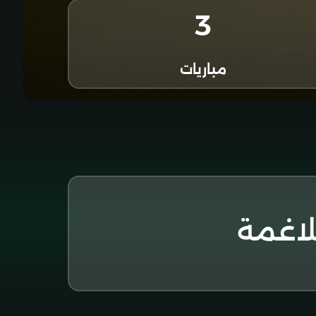
3
مباريات
لاغمة