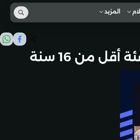
لام
المزيد