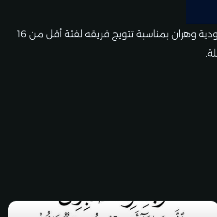
يتقدم السيد أحمد خرشي، رئيس الرابطة الوطنية لكرة القدم للهواة، بأسمى عبارات التهاني إلى نادي مولودية وهران بمناسبة تتويج فريقه لفئة أقل من 16