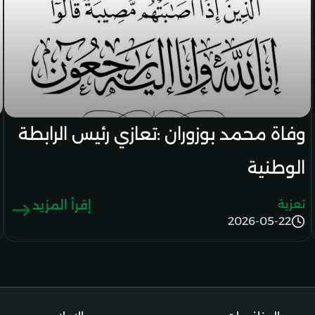
وفاة محمد بوزوران :تعازي رئيس الرابطة
الوطنية
تعزية
إقرأ المزيد
2026-05-22